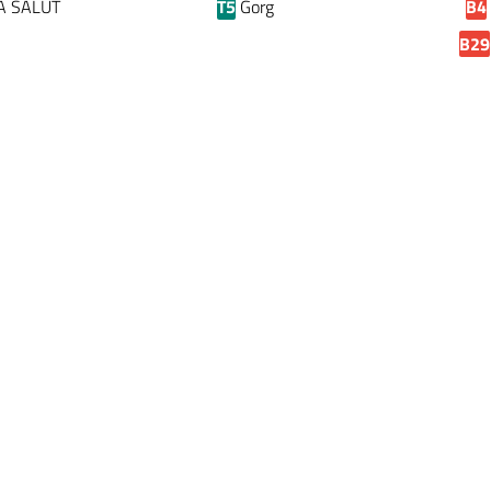
A SALUT
T5
Gorg
B4
B29