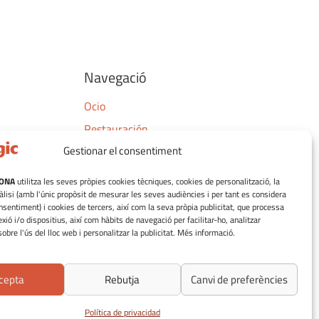
Navegació
Ocio
Restauración
Gestionar el consentiment
Tiendas
Plano de Tiendas
LONA
utilitza les seves pròpies cookies tècniques, cookies de personalització, la
àlisi (amb l'únic propòsit de mesurar les seves audiències i per tant es considera
sentiment) i cookies de tercers, així com la seva pròpia publicitat, que processa
ió i/o dispositius, així com hàbits de navegació per facilitar-ho, analitzar
obre l'ús del lloc web i personalitzar la publicitat. Més informació.
cepta
Rebutja
Canvi de preferències
Política de privacidad