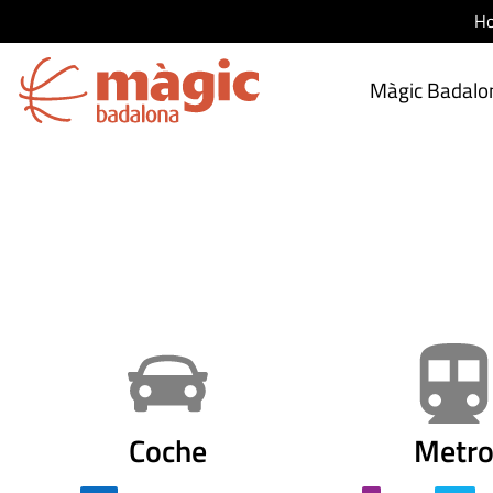
Ho
Màgic Badalo
Coche
Metr