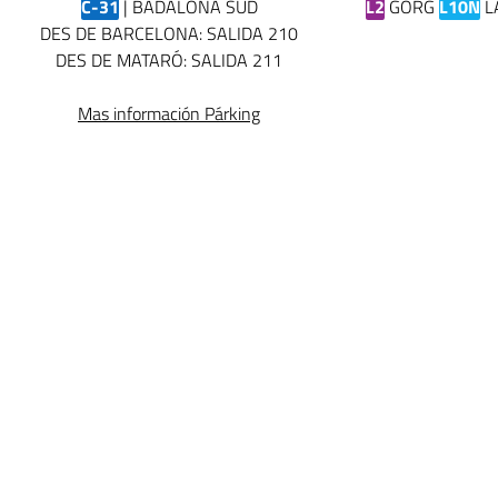
C-31
| BADALONA SUD
L2
GORG
L10N
L
DES DE BARCELONA: SALIDA 210
DES DE MATARÓ: SALIDA 211
Mas información Párking