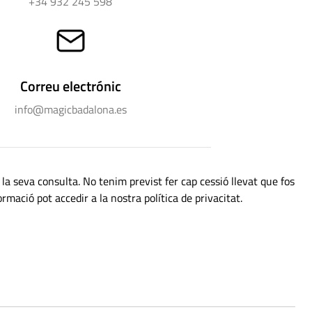
+34 932 245 598
Correu electrónic
info@magicbadalona.es
la seva consulta. No tenim previst fer cap cessió llevat que fos
mació pot accedir a la nostra política de privacitat.