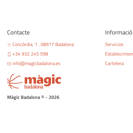
Contacte
Informació 
Concòrdia, 1 . 08917 Badalona
Servicios
+34 932 245 598
Establecimie
info@magicbadalona.es
Cartelera
Màgic Badalona © - 2026