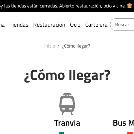
y las tiendas están cerradas. Abierto restauración, ocio y cine.
na
Tiendas
Restauración
Ocio
Cartelera
Inicio
¿Cómo llegar?
¿Cómo llegar?
o
Tranvia
Bus M