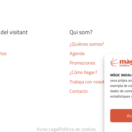
del visitant
Qui som?
¿Quiénes somos?
ntos
Agenda
Promociones
¿Cómo llegar?
MÀGIC BADA
seva pròpia an
Trabaja con nosotros
exempta de con
Contacto
dades de connex
estadístiques s
Ac
Aviso Legal
Política de cookies