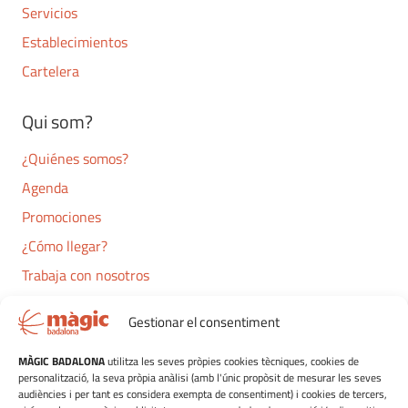
Servicios
Establecimientos
Cartelera
Qui som?
¿Quiénes somos?
Agenda
Promociones
¿Cómo llegar?
Trabaja con nosotros
Contacto
Gestionar el consentiment
Navegació
MÀGIC BADALONA
utilitza les seves pròpies cookies tècniques, cookies de
personalització, la seva pròpia anàlisi (amb l'únic propòsit de mesurar les seves
Ocio
audiències i per tant es considera exempta de consentiment) i cookies de tercers,