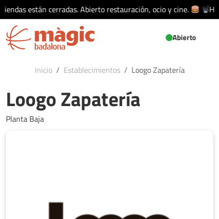
tiendas están cerradas. Abierto restauración, ocio y cine.
Hoy
Abierto
Inicio
Establecimientos
Loogo Zapatería
Loogo Zapatería
Planta Baja