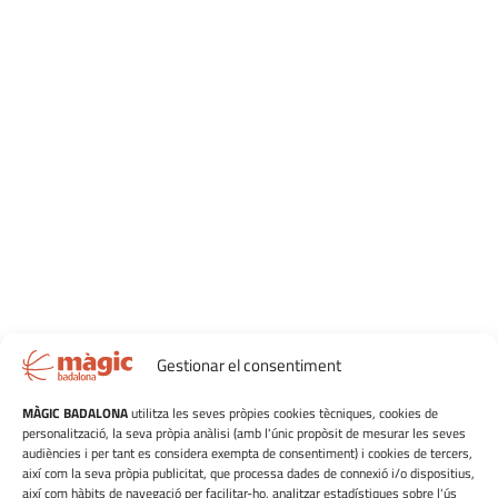
Gestionar el consentiment
MÀGIC BADALONA
utilitza les seves pròpies cookies tècniques, cookies de
personalització, la seva pròpia anàlisi (amb l'únic propòsit de mesurar les seves
audiències i per tant es considera exempta de consentiment) i cookies de tercers,
així com la seva pròpia publicitat, que processa dades de connexió i/o dispositius,
així com hàbits de navegació per facilitar-ho, analitzar estadístiques sobre l'ús