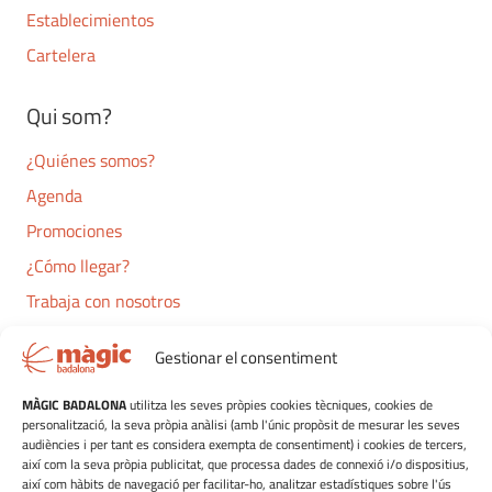
Establecimientos
Cartelera
Qui som?
¿Quiénes somos?
Agenda
Promociones
¿Cómo llegar?
Trabaja con nosotros
Contacto
Gestionar el consentiment
Navegació
MÀGIC BADALONA
utilitza les seves pròpies cookies tècniques, cookies de
personalització, la seva pròpia anàlisi (amb l'únic propòsit de mesurar les seves
Ocio
audiències i per tant es considera exempta de consentiment) i cookies de tercers,
així com la seva pròpia publicitat, que processa dades de connexió i/o dispositius,
Restauración
així com hàbits de navegació per facilitar-ho, analitzar estadístiques sobre l'ús