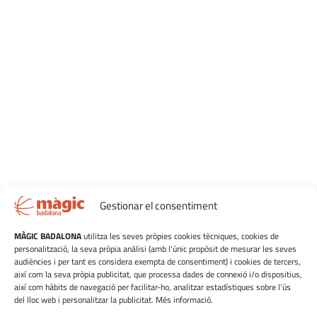
Gestionar el consentiment
MÀGIC BADALONA
utilitza les seves pròpies cookies tècniques, cookies de
personalització, la seva pròpia anàlisi (amb l'únic propòsit de mesurar les seves
audiències i per tant es considera exempta de consentiment) i cookies de tercers,
així com la seva pròpia publicitat, que processa dades de connexió i/o dispositius,
així com hàbits de navegació per facilitar-ho, analitzar estadístiques sobre l'ús
del lloc web i personalitzar la publicitat. Més informació.