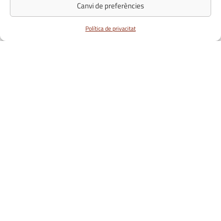
Canvi de preferències
Joguines
Política de privacitat
Joieria i complements
(5)
Llar i regals
(3)
Mascotes
Restaurants
(19)
Contacte
Roba
Concòrdia, 1 . 08917 Badalona
(19)
+34 932 245 598
info@magicbadalona.es
Serveis
(5)