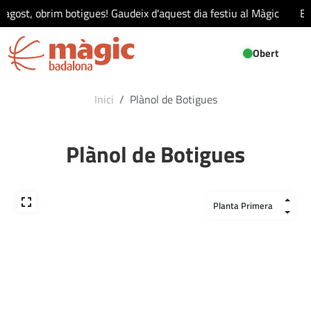
'agost, obrim botigues! Gaudeix d'aquest dia festiu al Màgic
El
Obert
Inici
Plànol de Botigues
Plànol de Botigues