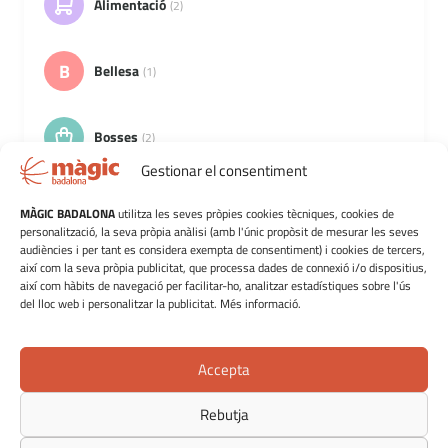
Alimentació
(2)
B
Bellesa
(1)
Bosses
(2)
Gestionar el consentiment
Calçat
(2)
MÀGIC BADALONA
utilitza les seves pròpies cookies tècniques, cookies de
personalització, la seva pròpia anàlisi (amb l'únic propòsit de mesurar les seves
audiències i per tant es considera exempta de consentiment) i cookies de tercers,
així com la seva pròpia publicitat, que processa dades de connexió i/o dispositius,
Cosmètica i Salut
(7)
així com hàbits de navegació per facilitar-ho, analitzar estadístiques sobre l'ús
del lloc web i personalitzar la publicitat. Més informació.
Esports i oci
(10)
Accepta
Jocs, llibres i papereria
(4)
Rebutja