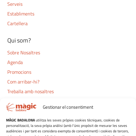
Serveis
Establiments
Cartellera
Qui som?
Sobre Nosaltres
Agenda
Promocions
Com arribar-hi?
Treballa amb nosaltres
Contacte
Gestionar el consentiment
Navegació
MÀGIC BADALONA
utilitza les seves pròpies cookies tècniques, cookies de
personalització, la seva pròpia anàlisi (amb l'únic propòsit de mesurar les seves
Oci
audiències i per tant es considera exempta de consentiment) i cookies de tercers,