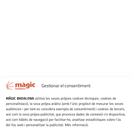
Gestionar el consentiment
MÀGIC BADALONA
utilitza les seves pròpies cookies tècniques, cookies de
personalització, la seva pròpia anàlisi (amb l'únic propòsit de mesurar les seves
audiències i per tant es considera exempta de consentiment) i cookies de tercers,
així com la seva pròpia publicitat, que processa dades de connexió i/o dispositius,
així com hàbits de navegació per facilitar-ho, analitzar estadístiques sobre l'ús
del lloc web i personalitzar la publicitat. Més informació.