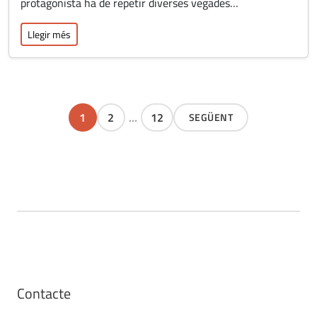
protagonista ha de repetir diverses vegades…
Llegir més
1
2
…
12
SEGÜENT
Página
Página
Página
Contacte