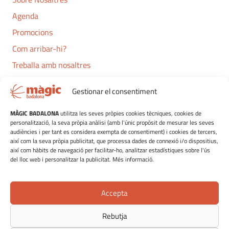
Agenda
Promocions
Com arribar-hi?
Treballa amb nosaltres
Contacte
Gestionar el consentiment
Navegació
MÀGIC BADALONA
utilitza les seves pròpies cookies tècniques, cookies de
personalització, la seva pròpia anàlisi (amb l'únic propòsit de mesurar les seves
Oci
audiències i per tant es considera exempta de consentiment) i cookies de tercers,
així com la seva pròpia publicitat, que processa dades de connexió i/o dispositius,
Restauració
així com hàbits de navegació per facilitar-ho, analitzar estadístiques sobre l'ús
del lloc web i personalitzar la publicitat. Més informació.
Botigues
Plànol de Botigues
Accepta
Rebutja