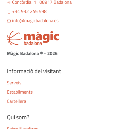
Concòrdia, 1 . 08917 Badalona
+34 932 245 598
info@magicbadalona.es
Màgic Badalona © - 2026
Informació del visitant
Serveis
Establiments
Cartellera
Qui som?
Sobre Nosaltres