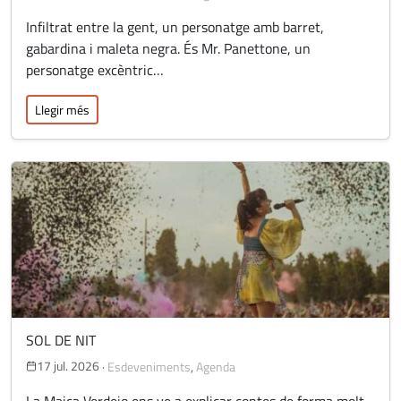
Infiltrat entre la gent, un personatge amb barret,
gabardina i maleta negra. És Mr. Panettone, un
personatge excèntric…
Llegir més
SOL DE NIT
17 jul. 2026
·
Esdeveniments
,
Agenda
La Maica Verdejo ens ve a explicar contes de forma molt