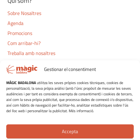
Qui som?
Sobre Nosaltres
Agenda
Promocions
Com arribar-hi?
Treballa amb nosaltres
Contacte
Gestionar el consentiment
Navegació
MÀGIC BADALONA
utilitza les seves pròpies cookies tècniques, cookies de
personalització, la seva pròpia anàlisi (amb l'únic propòsit de mesurar les seves
Oci
audiències i per tant es considera exempta de consentiment) i cookies de tercers,
així com la seva pròpia publicitat, que processa dades de connexió i/o dispositius,
Restauració
així com hàbits de navegació per facilitar-ho, analitzar estadístiques sobre l'ús
del lloc web i personalitzar la publicitat. Més informació.
Botigues
Plànol de Botigues
Accepta