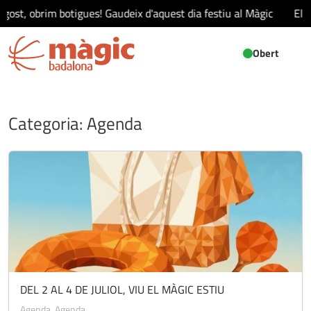
gost, obrim botigues! Gaudeix d'aquest dia festiu al Màgic
El 15
Obert
Categoria:
Agenda
DEL 2 AL 4 DE JULIOL, VIU EL MÀGIC ESTIU
Agenda
,
Agenda