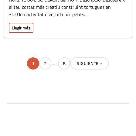
el teu costat més creatiu construint tortugues en
3D! Una activitat divertida per petits…
Llegir més
1
2
…
8
SIGUIENTE »
Página
Página
Página