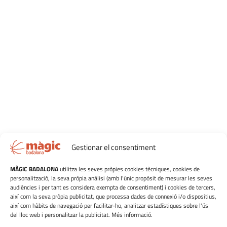
Gestionar el consentiment
MÀGIC BADALONA
utilitza les seves pròpies cookies tècniques, cookies de
personalització, la seva pròpia anàlisi (amb l'únic propòsit de mesurar les seves
audiències i per tant es considera exempta de consentiment) i cookies de tercers,
així com la seva pròpia publicitat, que processa dades de connexió i/o dispositius,
així com hàbits de navegació per facilitar-ho, analitzar estadístiques sobre l'ús
del lloc web i personalitzar la publicitat. Més informació.