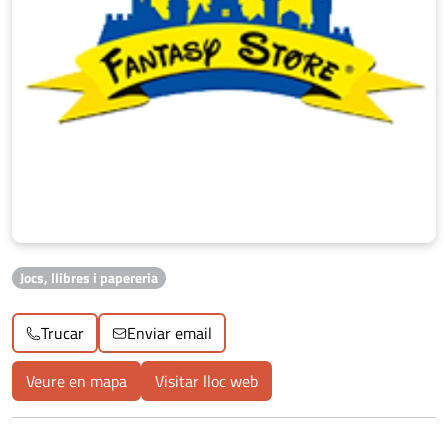
Jocs, llibres i papereria
Trucar
Enviar email
Veure en mapa
Visitar lloc web