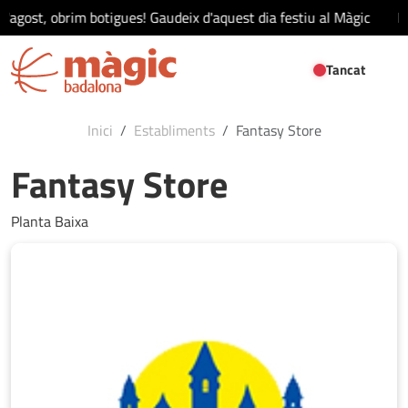
d'agost, obrim botigues! Gaudeix d'aquest dia festiu al Màgic
El
Tancat
Inici
Establiments
Fantasy Store
Fantasy Store
Planta Baixa