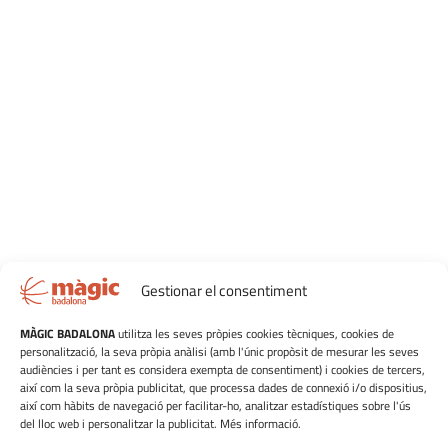
Gestionar el consentiment
MÀGIC BADALONA
utilitza les seves pròpies cookies tècniques, cookies de
personalització, la seva pròpia anàlisi (amb l'únic propòsit de mesurar les seves
audiències i per tant es considera exempta de consentiment) i cookies de tercers,
així com la seva pròpia publicitat, que processa dades de connexió i/o dispositius,
així com hàbits de navegació per facilitar-ho, analitzar estadístiques sobre l'ús
del lloc web i personalitzar la publicitat. Més informació.