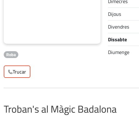
Dimecres
Dijous
Divendres
Dissabte
Diumenge
Roba
Trucar
Troban's al Màgic Badalona