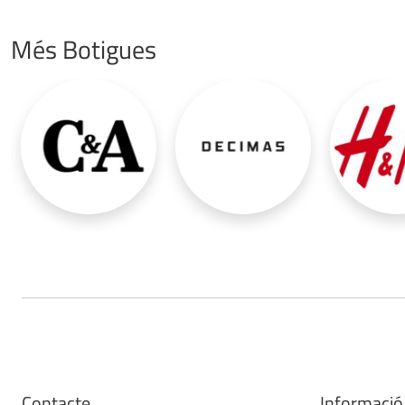
Més Botigues
Contacte
Informació 