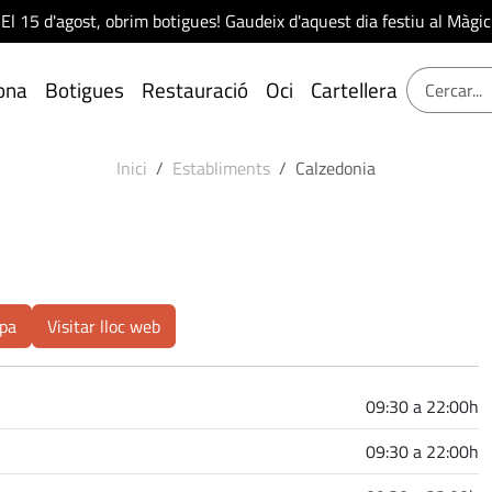
El 15 d'agost, obrim botigues! Gaudeix d'aquest dia festiu al Màgic
ona
Botigues
Restauració
Oci
Cartellera
Inici
Establiments
Calzedonia
pa
Visitar lloc web
09:30 a 22:00h
09:30 a 22:00h