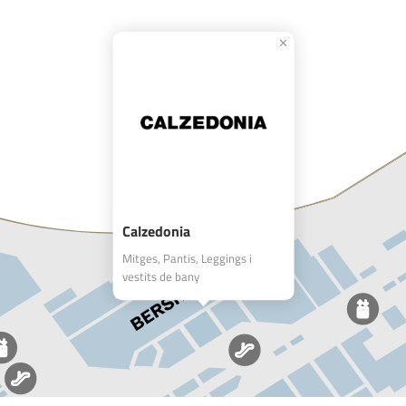
Calzedonia
Mitges, Pantis, Leggings i
vestits de bany