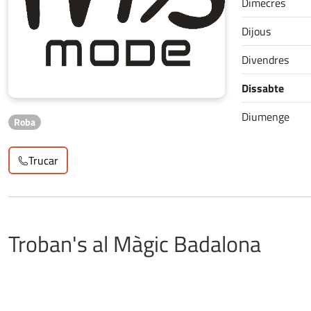
Dimecres
Dijous
Divendres
Dissabte
Diumenge
Roba
Trucar
Troban's al Màgic Badalona