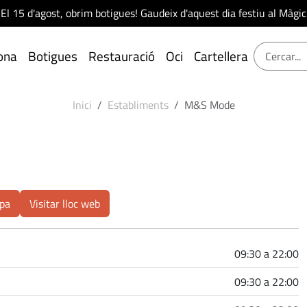
El 15 d'agost, obrim botigues! Gaudeix d'aquest dia festiu al Màgic
ona
Botigues
Restauració
Oci
Cartellera
Inici
Establiments
M&S Mode
pa
Visitar lloc web
09:30 a 22:00
09:30 a 22:00