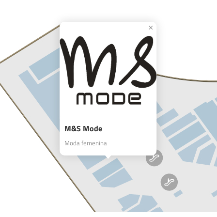
M&S Mode
Moda femenina