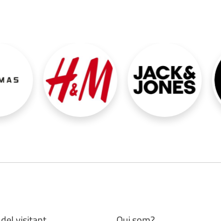
del visitant
Qui som?