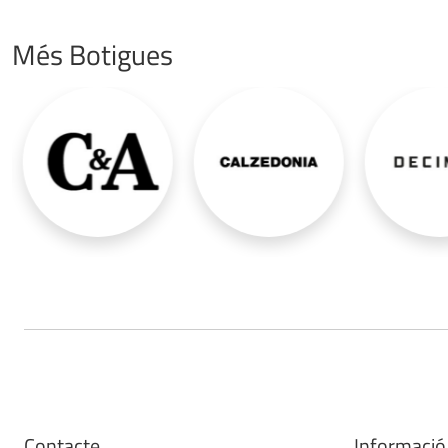
Més Botigues
Contacte
Informació 